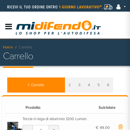
Home
Carrello
Carrello
1. Carrello
2
3
4
5
6
Prodotto
Subtotale
Torcia in lega di alluminio 1200 Lumen
€