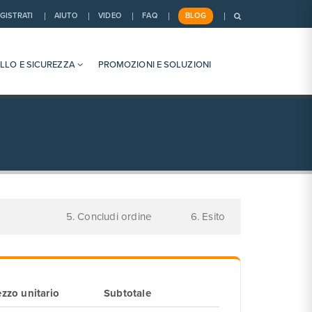
GISTRATI
AIUTO
VIDEO
FAQ
BLOG
LLO E SICUREZZA
PROMOZIONI E SOLUZIONI
o
5. Concludi ordine
6. Esito
ezzo unitario
Subtotale