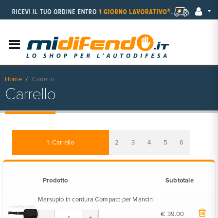
Home
Carrello
Carrello
1. Carrello
2
3
4
5
6
Prodotto
Subtotale
Marsupio in cordura Compact per Mancini
€