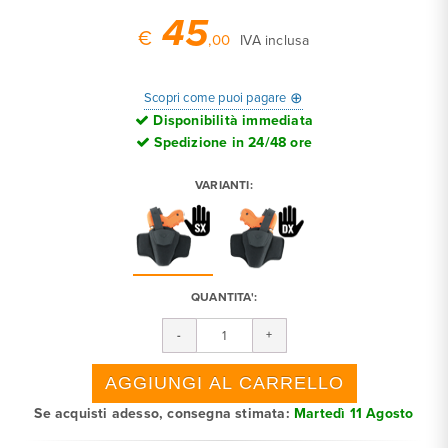
45
€
,00
IVA inclusa
⊕
Scopri come puoi pagare
Disponibilità immediata
Spedizione in 24/48 ore
VARIANTI:
QUANTITA':
Se acquisti adesso, consegna stimata:
Martedì 11 Agosto