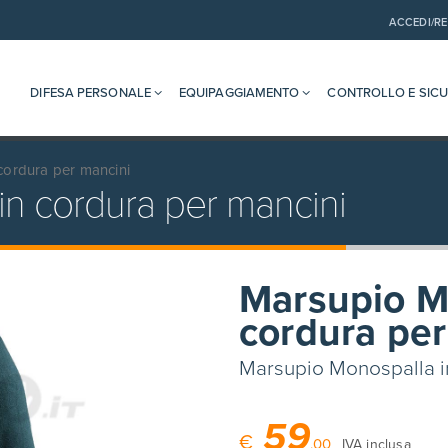
ACCEDI/RE
DIFESA PERSONALE
EQUIPAGGIAMENTO
CONTROLLO E SIC
cordura per mancini
n cordura per mancini
Marsupio M
cordura per
Marsupio Monospalla i
59
€
,00
IVA inclusa