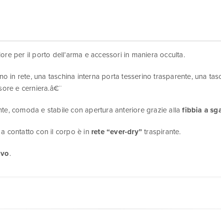
re per il porto dell’arma e accessori in maniera occulta.
o in rete, una taschina interna porta tesserino trasparente, una ta
sore e cerniera.â€¨
nte, comoda e stabile con apertura anteriore grazie alla
fibbia a sg
 a contatto con il corpo è in
rete “ever-dry”
traspirante.
ivo
.