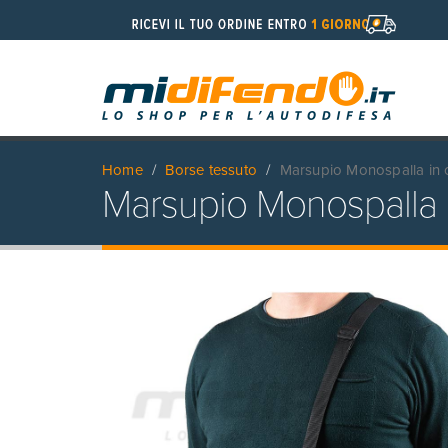
Home
Borse tessuto
Marsupio Monospalla in 
Marsupio Monospalla i