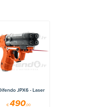
ifendo JPX6 - Laser
490
€
,00