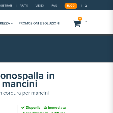
GISTRATI
AIUTO
VIDEO
FAQ
BLOG
0
UREZZA
PROMOZIONI E SOLUZIONI
onospalla in
 mancini
n cordura per mancini
Disponibilità immediata