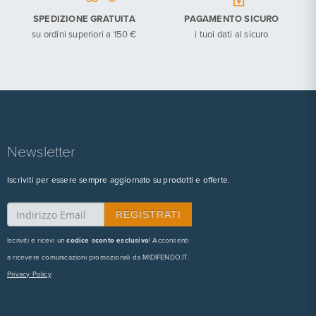
SPEDIZIONE GRATUITA
PAGAMENTO SICURO
su ordini superiori a 150 €
i tuoi dati al sicuro
Newsletter
Iscriviti per essere sempre aggiornato su prodotti e offerte.
Iscriviti e ricevi un
codice sconto esclusivo
! Acconsenti
a ricevere comunicazioni promozionali da MIDIFENDO.IT.
Privacy Policy
.