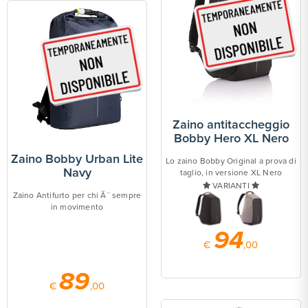
Zaino antitaccheggio
Bobby Hero XL Nero
Zaino Bobby Urban Lite
Lo zaino Bobby Original a prova di
Navy
taglio, in versione XL Nero
VARIANTI
Zaino Antifurto per chi Ã¨ sempre
in movimento
94
€
,00
89
€
,00