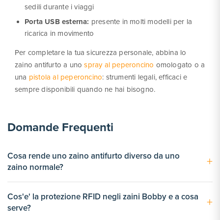
sedili durante i viaggi
Porta USB esterna:
presente in molti modelli per la
ricarica in movimento
Per completare la tua sicurezza personale, abbina lo
zaino antifurto a uno
spray al peperoncino
omologato o a
una
pistola al peperoncino
: strumenti legali, efficaci e
sempre disponibili quando ne hai bisogno.
Domande Frequenti
Cosa rende uno zaino antifurto diverso da uno
+
zaino normale?
Gli zaini antifurto XD Design Bobby hanno cerniere nascoste,
Cos'e' la protezione RFID negli zaini Bobby e a cosa
+
tessuto anti-taglio rinforzato con pannello in PP, tasca di
serve?
sicurezza sullo schienale inaccessibile quando indossato e