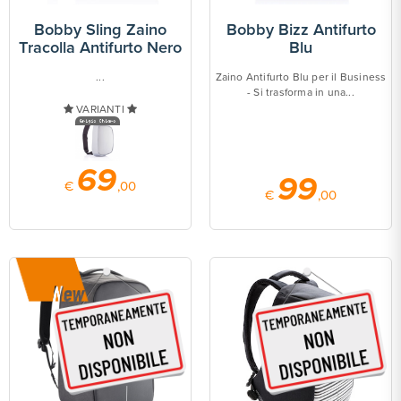
Bobby Sling Zaino
Bobby Bizz Antifurto
Tracolla Antifurto Nero
Blu
...
Zaino Antifurto Blu per il Business
- Si trasforma in una...
VARIANTI
69
99
€
,00
€
,00