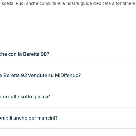
 scelta. Puoi anche consultare la nostra guida dedicata a fondine e a
che con la Beretta 98?
gettate specificamente per entrambi i modelli. La geometria e le dim
ine Beretta 92 vendute su MiDifendo?
e le pistole.
tale tradizionale, Cordura e polimeri tecnici di ultima generazione. 
o occulto sotto giacca?
rtigianale specializzata.
nterne specificamente progettate per il porto occultato. Questi model
nibili anche per mancini?
rapida e comoda.
odelli con inclinazione regolabile per adattarsi alle preferenze di og