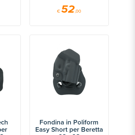
52
€
,00
ech
Fondina in Poliform
per
Easy Short per Beretta