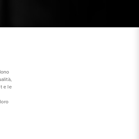
dono
alità,
t e le
loro