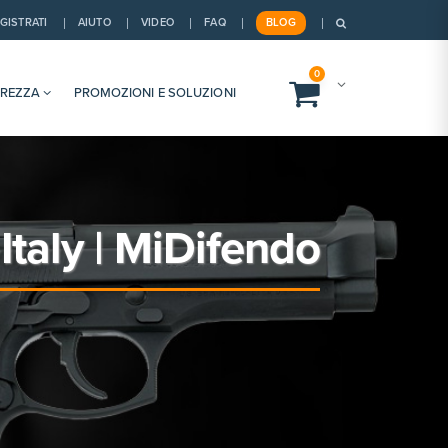
GISTRATI
AIUTO
VIDEO
FAQ
BLOG
0
UREZZA
PROMOZIONI E SOLUZIONI
taly | MiDifendo