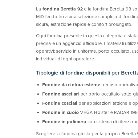
La
fondina Beretta 92
e la fondina Beretta 98 sono 
MiDifendo trovi una selezione completa di fondine
sicura, estrazione rapida e comfort prolungato.
Ogni fondina presente in questa categoria e stata
precisa e un aggancio affidabile. I materiali utiliz
operativi: servizio in uniforme, porto occultato, us
individuali di ogni operatore.
Tipologie di fondine disponibili per Beret
Fondine da cintura esterne
per uso operativo 
Fondine ascellari
per porto occultato sotto g
Fondine cosciali
per applicazioni tattiche e o
Fondine in cuoio
VEGA Holster e RADAR 1957 pe
Fondine in polimero
con sistema di ritenzion
Scegliere la fondina giusta per la propria Beretta 92