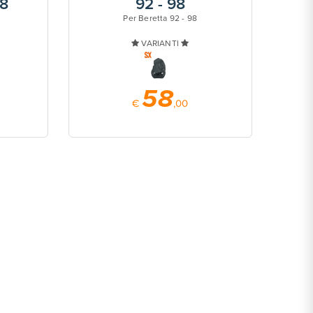
98
92 - 98
Per Beretta 92 - 98
VARIANTI
58
€
,00