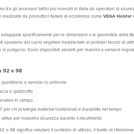
tra gli accessori tattici piu ricercati in Italia da operatori di sicurezz
 realizzate da produttori italiani di eccellenza come
VEGA Holster
 sviluppata specificamente per le dimensioni e la geometria della Be
zati spaziano dal cuoio vegetale tradizionale ai polimeri tecnici di ul
o in poligono. Sono disponibili varianti per mancini e versioni regolab
ta 92 e 98
quotidiano e servizio in uniforme
iacca o giubbotto
perative in campo
r chi privilegia materiali tradizionali e durabilita nel tempo
e attiva per massima sicurezza durante il movimento
 o 98 significa valutare il contesto di utilizzo, il livello di ritenzion