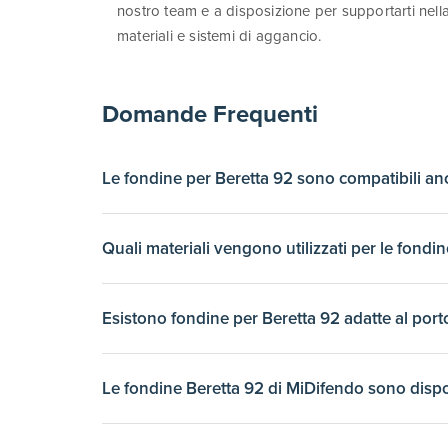
nostro team e a disposizione per supportarti nella
materiali e sistemi di aggancio.
Domande Frequenti
Le fondine per Beretta 92 sono compatibili an
Si, le fondine presenti in questa categoria sono pro
Quali materiali vengono utilizzati per le fond
calzata precisa e un aggancio affidabile per entramb
Le fondine disponibili sono realizzate in cuoio vege
Esistono fondine per Beretta 92 adatte al port
garantiscono materiali di alta qualita e lavorazione a
Si, il catalogo include fondine ascellari e fondine i
Le fondine Beretta 92 di MiDifendo sono dispo
discreto sotto giacca o giubbotto, con estrazione 
Si, sono disponibili varianti dedicate ai mancini e m