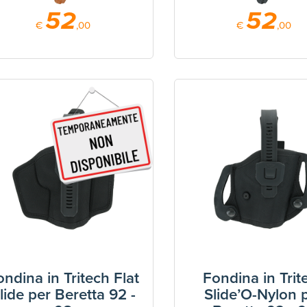
52
52
€
,00
€
,00
ondina in Tritech Flat
Fondina in Trit
lide per Beretta 92 -
Slide’O-Nylon 