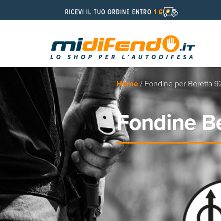
Home
/ Fondine per Beretta 9
Fondine Be