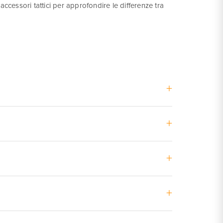
ccessori tattici per approfondire le differenze tra
+
ensioni simili tra Beretta 92 e 98 garantiscono una
+
I produttori italiani VEGA Holster e RADAR 1957
+
li permettono di trasportare la Beretta 92 in modo
+
ni operatore. Prima dell'acquisto e consigliabile