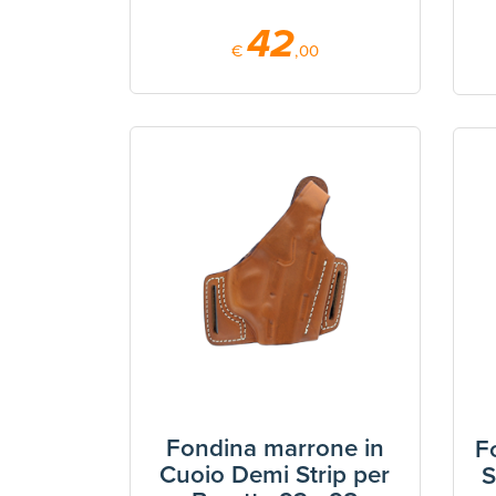
42
€
,00
Fondina marrone in
F
Cuoio Demi Strip per
S