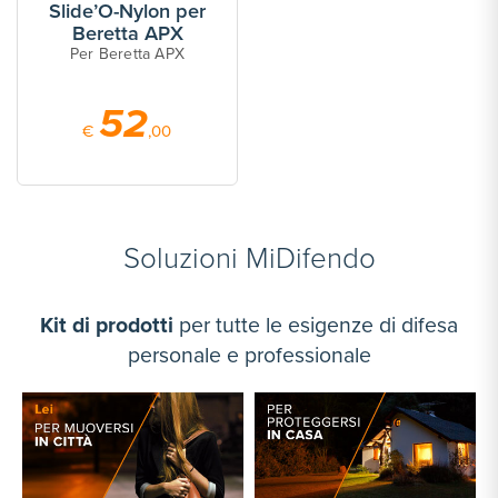
Easy Short per Beretta
Semi
PX4
Ber
Per Beretta PX4
Per
58
€
,00
Soluzioni MiDifendo
Kit di prodotti
per tutte le esigenze di difesa
personale e professionale