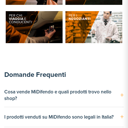
Domande Frequenti
Cosa vende MiDifendo e quali prodotti trovo nello
+
shop?
MiDifendo e' lo shop italiano della sicurezza. Vendiamo spray
+
I prodotti venduti su MiDifendo sono legali in Italia?
e pistole al peperoncino, telecamere di sorveglianza WiFi,
fondine per tutti i modelli di pistola, zaini antifurto, salvavita