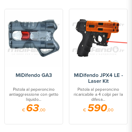
Difendo JPX4 LE -
Fondina in cuoio per
Fondin
Laser Kit
Walther PGS/PDP
Pistola al peperoncino
Fondina in cuoio per Walther
Per i mo
aricabile a 4 colpi per la
PDP
difesa...
590
39
€
,00
€
,00