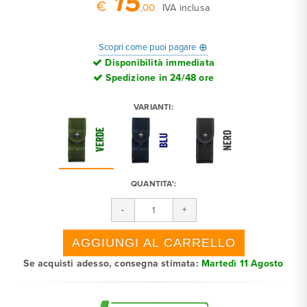
15
€
,00
IVA inclusa
⊕
Scopri come puoi pagare
Disponibilità immediata
Spedizione in 24/48 ore
VARIANTI:
QUANTITA':
Se acquisti adesso, consegna stimata:
Martedì 11 Agosto