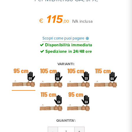
115
€
,00
IVA inclusa
⊕
Scopri come puoi pagare
Disponibilità immediata
Spedizione in 24/48 ore
VARIANTI:
QUANTITA':