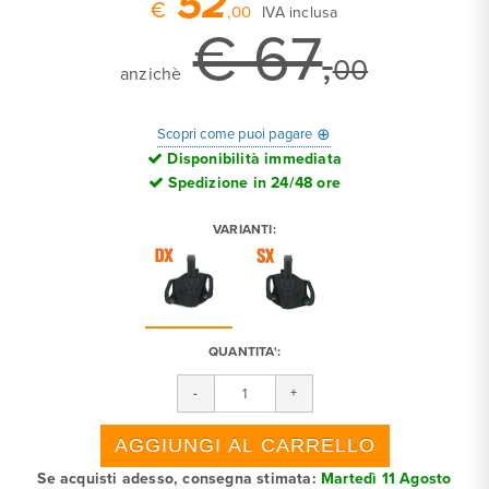
52
€
,00
IVA inclusa
€ 67
,
00
anzichè
⊕
Scopri come puoi pagare
Disponibilità immediata
Spedizione in 24/48 ore
VARIANTI:
QUANTITA':
Se acquisti adesso, consegna stimata:
Martedì 11 Agosto