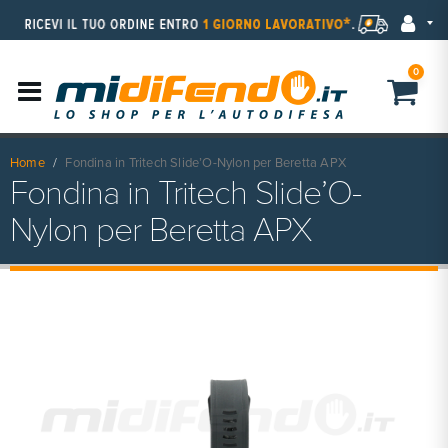
0
Home
Fondina in Tritech Slide’O-Nylon per Beretta APX
Fondina in Tritech Slide’O-
Nylon per Beretta APX