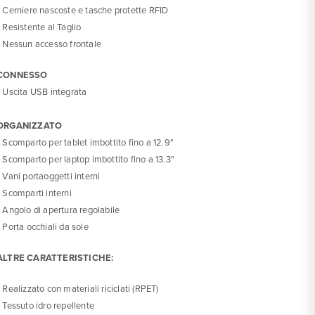
• Cerniere nascoste e tasche protette RFID
• Resistente al Taglio
• Nessun accesso frontale
CONNESSO
• Uscita USB integrata
ORGANIZZATO
• Scomparto per tablet imbottito fino a 12.9"
• Scomparto per laptop imbottito fino a 13.3"
• Vani portaoggetti interni
• Scomparti interni
• Angolo di apertura regolabile
• Porta occhiali da sole
ALTRE CARATTERISTICHE:
• Realizzato con materiali riciclati (RPET)
• Tessuto idro repellente