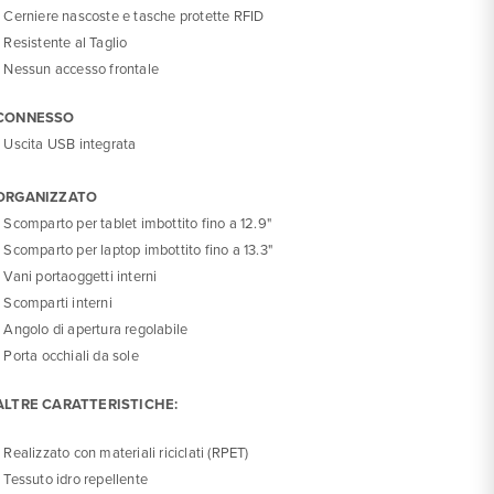
• Cerniere nascoste e tasche protette RFID
• Resistente al Taglio
• Nessun accesso frontale
CONNESSO
• Uscita USB integrata
ORGANIZZATO
• Scomparto per tablet imbottito fino a 12.9"
• Scomparto per laptop imbottito fino a 13.3"
• Vani portaoggetti interni
• Scomparti interni
• Angolo di apertura regolabile
• Porta occhiali da sole
ALTRE CARATTERISTICHE:
• Realizzato con materiali riciclati (RPET)
• Tessuto idro repellente