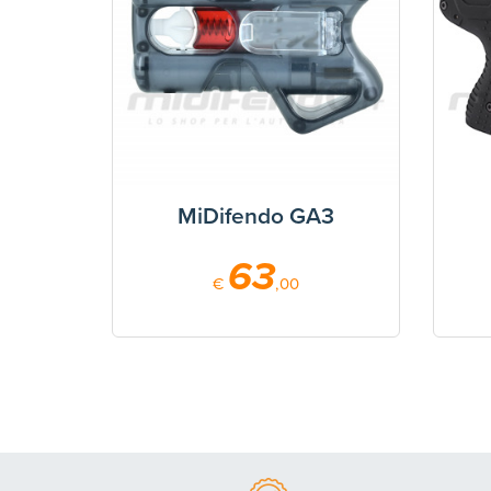
MiDifendo GA3
63
€
,00