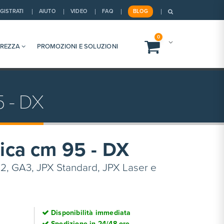
GISTRATI
AIUTO
VIDEO
FAQ
BLOG
0
UREZZA
PROMOZIONI E SOLUZIONI
5 - DX
tica cm 95 - DX
2, GA3, JPX Standard, JPX Laser e
Disponibilità immediata
Spedizione in 24/48 ore