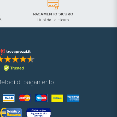
A
PAGAMENTO SICURO
€
i tuoi dati al sicuro
etodi di pagamento