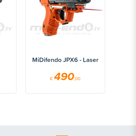
MiDifendo JPX6 - Laser
490
€
,00