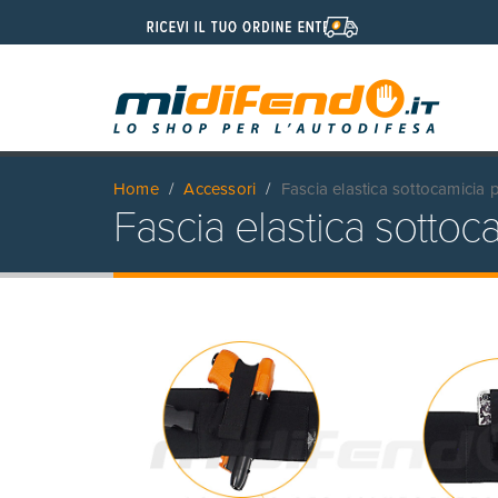
Home
Accessori
Fascia elastica sottocamicia 
Fascia elastica sottoc