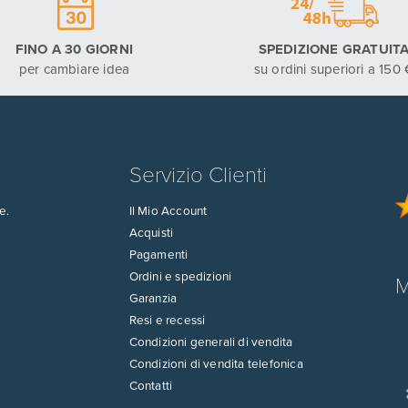
FINO A 30 GIORNI
SPEDIZIONE GRATUIT
per cambiare idea
su ordini superiori a 150 
Servizio Clienti
e.
Il Mio Account
Acquisti
Pagamenti
Ordini e spedizioni
M
Garanzia
Resi e recessi
Condizioni generali di vendita
Condizioni di vendita telefonica
Contatti