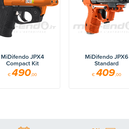
MiDifendo JPX4
MiDifendo JPX6
Compact Kit
Standard
490
409
€
,00
€
,00