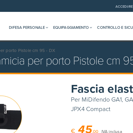
ACCEDI/RE
DIFESA PERSONALE
EQUIPAGGIAMENTO
CONTROLLO E SIC
per porto Pistole cm 95 - DX
amicia per porto Pistole cm 9
Fascia elas
Per MiDifendo GA1, GA
JPX4 Compact
45
€
,00
IVA inclusa