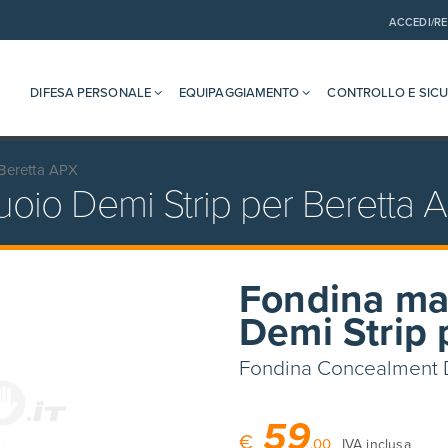
ACCEDI/RE
DIFESA PERSONALE
EQUIPAGGIAMENTO
CONTROLLO E SIC
 Beretta APX
oio Demi Strip per Beretta 
Fondina ma
Demi Strip 
Fondina Concealment 
59
€
,00
IVA inclusa