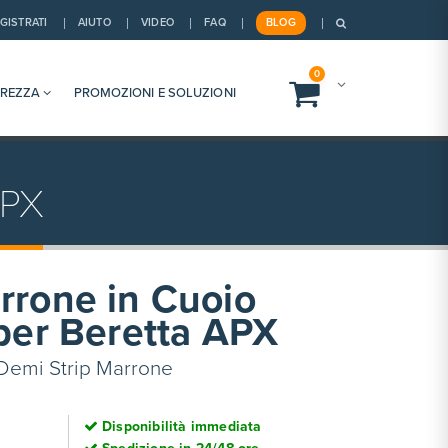
GISTRATI
AIUTO
VIDEO
FAQ
BLOG
0
UREZZA
PROMOZIONI E SOLUZIONI
APX
rrone in Cuoio
per Beretta APX
Demi Strip Marrone
Disponibilità immediata