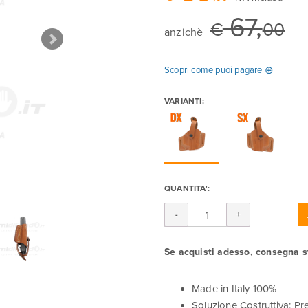
67,
€
00
anzichè
⊕
Scopri come puoi pagare
VARIANTI:
QUANTITA':
Se acquisti adesso, consegna 
Made in Italy 100%
Soluzione Costruttiva: P