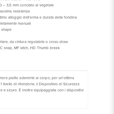
,0 – 3,5 mm conciato al vegetale
massima resistenza
imo alloggio dell’arma e durata della fondina
pletamente manuali
YB shape
ellare, da cintura regolabile o cross-draw
: GC snap, MF latch, HD Thumb break
iore piatto aderente al corpo, per un’ottima
livello di ritenzione, il Dispositivo di Sicurezza
 e sicuro. È inoltre equipaggiata con i dispositivi