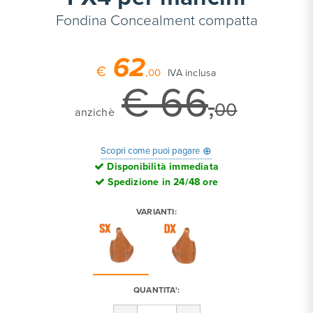
Fondina Concealment compatta
62
€
,00
IVA inclusa
€ 66
,
00
anzichè
⊕
Scopri come puoi pagare
Disponibilità immediata
Spedizione in 24/48 ore
VARIANTI:
QUANTITA':