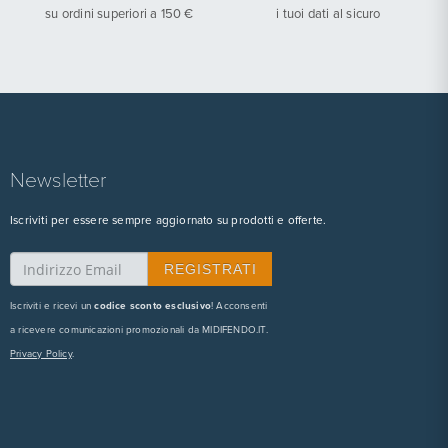
su ordini superiori a 150 €
i tuoi dati al sicuro
Newsletter
Iscriviti per essere sempre aggiornato su prodotti e offerte.
Iscriviti e ricevi un
codice sconto esclusivo
! Acconsenti
a ricevere comunicazioni promozionali da MIDIFENDO.IT.
Privacy Policy
.