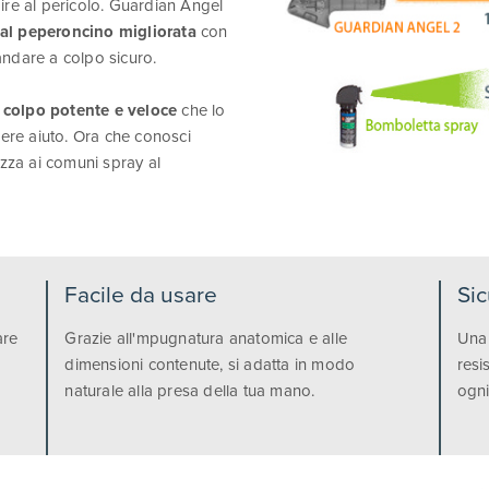
ggire al pericolo. Guardian Angel
 al peperoncino migliorata
con
andare a colpo sicuro.
 colpo potente e veloce
che lo
dere aiuto. Ora che conosci
ezza ai comuni spray al
Facile da usare
Sic
are
Grazie all'mpugnatura anatomica e alle
Una 
dimensioni contenute, si adatta in modo
resi
naturale alla presa della tua mano.
ogni