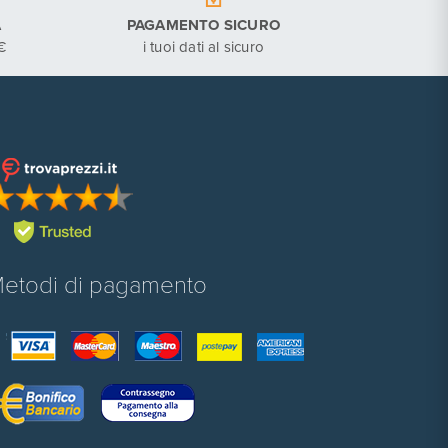
A
PAGAMENTO SICURO
€
i tuoi dati al sicuro
etodi di pagamento