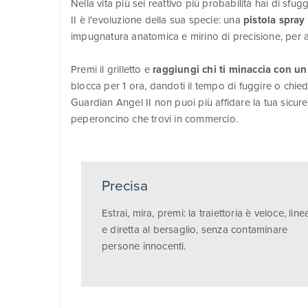
Nella vita più sei reattivo più probabilità hai di sfu
II è l'evoluzione della sua specie: una
pistola spray
impugnatura anatomica e mirino di precisione, per 
Premi il grilletto e
raggiungi chi ti minaccia con un
blocca per 1 ora, dandoti il tempo di fuggire o chie
Guardian Angel II non puoi più affidare la tua sicur
peperoncino che trovi in commercio.
Precisa
Estrai, mira, premi: la traiettoria è veloce, line
e diretta al bersaglio, senza contaminare
persone innocenti.