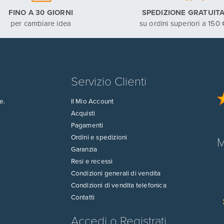
FINO A 30 GIORNI
SPEDIZIONE GRATUIT
per cambiare idea
su ordini superiori a 150 
Servizio Clienti
e.
Il Mio Account
Acquisti
Pagamenti
Ordini e spedizioni
M
Garanzia
Resi e recessi
Condizioni generali di vendita
Condizioni di vendita telefonica
Contatti
Accedi o Registrati