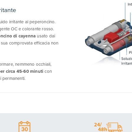
ritante
uido irritante al peperoncino.
agente OC e colorante rosso.
oncino di cayenna
usato dai
la sua comprovata efficacia non
 fermare, nemmeno occhiali,
er circa 45-60 minuti
con
ni permanenti.