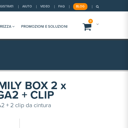
GISTRATI
AIUTO
VIDEO
FAQ
BLOG
0
UREZZA
PROMOZIONI E SOLUZIONI
ILY BOX 2 x
GA2 + CLIP
 + 2 clip da cintura