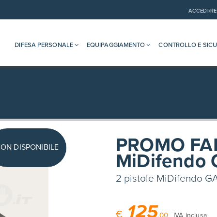
ACCEDI/RE
DIFESA PERSONALE
EQUIPAGGIAMENTO
CONTROLLO E SIC
PROMO FAM
ON DISPONIBILE
MiDifendo 
2 pistole MiDifendo GA2
125
€
,00
IVA inclusa