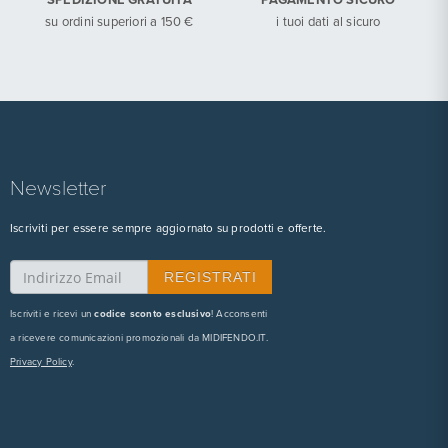
SPEDIZIONE GRATUITA
PAGAMENTO SICURO
su ordini superiori a 150 €
i tuoi dati al sicuro
Newsletter
Iscriviti per essere sempre aggiornato su prodotti e offerte.
Iscriviti e ricevi un
codice sconto esclusivo
! Acconsenti
a ricevere comunicazioni promozionali da MIDIFENDO.IT.
Privacy Policy
.