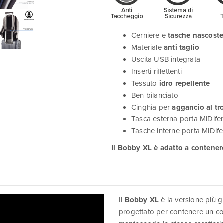
Cerniere e
tasche nascost
Materiale
anti taglio
Uscita USB integrata
Inserti riflettenti
Tessuto
idro repellente
Ben bilanciato
Cinghia per
aggancio al tro
Tasca esterna porta MiDif
Tasche interne porta MiDif
Il Bobby XL è adatto a contenere
Il
Bobby XL
è la versione più 
progettato per contenere un co