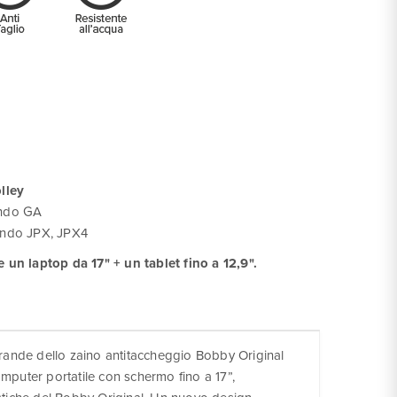
e
lley
endo GA
endo JPX, JPX4
 un laptop da 17" + un tablet fino a 12,9".
grande dello zaino antitaccheggio Bobby Original
mputer portatile con schermo fino a 17”,