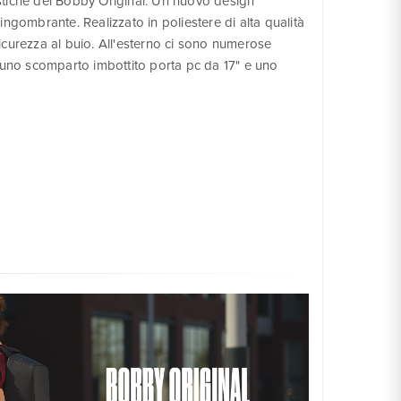
stiche del Bobby Original. Un nuovo design
ingombrante. Realizzato in poliestere di alta qualità
a sicurezza al buio. All'esterno ci sono numerose
è uno scomparto imbottito porta pc da 17" e uno