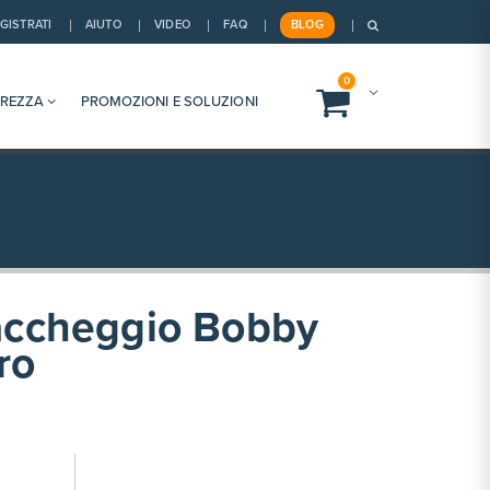
GISTRATI
AIUTO
VIDEO
FAQ
BLOG
0
UREZZA
PROMOZIONI E SOLUZIONI
taccheggio Bobby
ro